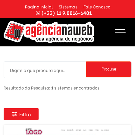
Página Inicial
Sistemas
Fale Conosco
(+55) 11 9.8816-6481
Procurar
Resultado da Pesquisa:
1
sistemas encontrados
Filtro