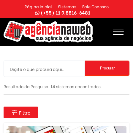
Página Inicial
Sistemas
Fale Conosco
(+55) 11 9.8816-6481
Procurar
Resultado da Pesquisa:
14
sistemas encontrados
Filtro