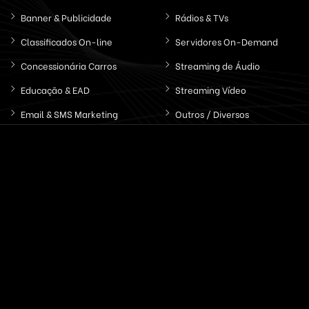
Banner & Publicidade
Rádios & TVs
Classificados On-line
Servidores On-Demand
Concessionária Carros
Streaming de Áudio
Educação & EAD
Streaming Vídeo
Email & SMS Marketing
Outros / Diversos
Ferramentas & Sistemas
Marketplaces
Redes Sociais
Delivery & Catálogo
Ferramentas ( SaaS )
Lojas & E-commerce
Marketing & Publicidade
Plataformas SaaS
Plataformas Sociais
Serviços de Agendamento
Provedor de Serviços