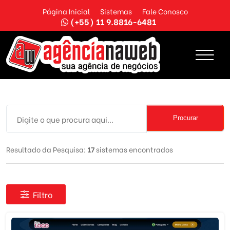
Página Inicial
Sistemas
Fale Conosco
(+55) 11 9.8816-6481
Procurar
Resultado da Pesquisa:
17
sistemas encontrados
Filtro