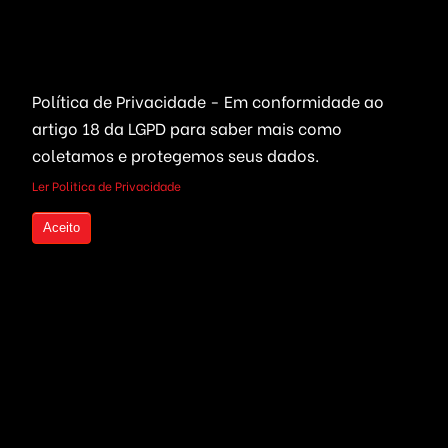
Leilões Virtuais
Ferramentas WhatsApp
Portais Ofertas & Cupons
Política de Privacidade - Em conformidade ao
Criptomoedas
Links Rápidos
artigo 18 da LGPD
para saber mais como
Bolsa de Valores
Quem Somos
coletamos e protegemos seus dados.
Compre seu Código Fonte
Live Trading
Ler Politica de Privacidade
parcelado
Investimentos em
Aceito
Criptomoedas
Seja um Revendedor
Mineração de Moedas
Serviços Freelancers
Plataformas Prontas
Otimização de Sites (SEO)
Wallet, ICO & Tokens
Criação de Projetos
Politica de Privacidade