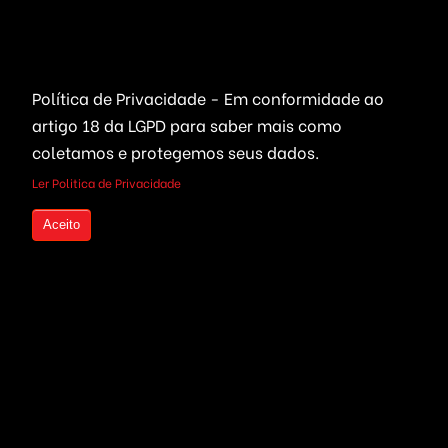
Portais Ofertas & Cupons
Criptomoedas
Links Rápidos
Política de Privacidade - Em conformidade ao
Bolsa de Valores
Quem Somos
artigo 18 da LGPD
para saber mais como
coletamos e protegemos seus dados.
Compre seu Código Fonte
Live Trading
parcelado
Ler Politica de Privacidade
Investimentos em
Criptomoedas
Seja um Revendedor
Aceito
Mineração de Moedas
Serviços Freelancers
Plataformas Prontas
Otimização de Sites (SEO)
Wallet, ICO & Tokens
Criação de Projetos
Politica de Privacidade
Fale Consoco