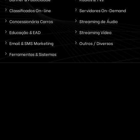
Classificados On-line
Servidores On-Demand
Concessionária Carros
Streaming de Áudio
Educação & EAD
Streaming Vídeo
Email & SMS Marketing
Outros / Diversos
Ferramentas & Sistemas
Marketplaces
Redes Sociais
Delivery & Catálogo
Ferramentas ( SaaS )
Lojas & E-commerce
Marketing & Publicidade
Plataformas SaaS
Plataformas Sociais
Serviços de Agendamento
Provedor de Serviços
Leilões Virtuais
Ferramentas WhatsApp