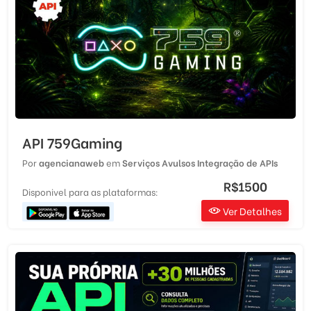
API 759Gaming
Por
agencianaweb
em
Serviços Avulsos
Integração de APIs
R$1500
Disponivel para as plataformas:
Ver Detalhes