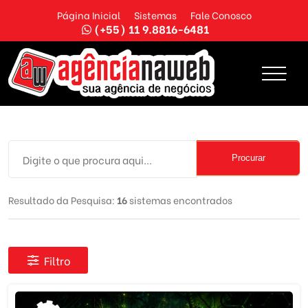
Página Inicial
Sistemas
Fale Conosco
(+55) 11 9.8816-6481
Procurar
Resultado da Pesquisa:
16
sistemas encontrados
Filtro