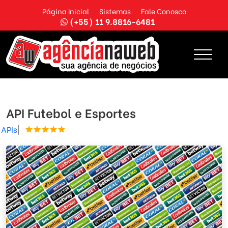
Página Inicial
Sistemas
Fale Conosco
(+55) 11 9.8816-6481
API Futebol e Esportes
APIs
|