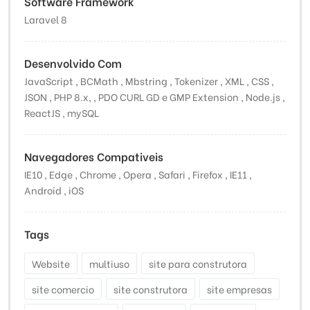
Software Framework
Laravel 8
Desenvolvido Com
JavaScript , BCMath , Mbstring , Tokenizer , XML , CSS ,
JSON , PHP 8.x, , PDO CURL GD e GMP Extension , Node.js ,
ReactJS , mySQL
Navegadores Compativeis
IE10 , Edge , Chrome , Opera , Safari , Firefox , IE11 ,
Android , iOS
Tags
Website
multiuso
site para construtora
site comercio
site construtora
site empresas