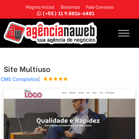
Página Inicial
Sistemas
Fale Conosco
(+55) 11 9.8816-6481
Site Multiuso
CMS Completos
|