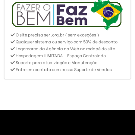
O site precisa ser .org.br ( sem exceções )
Qualquer sistema ou serviço com 50% de desconto
Logomarca da Agência na Web no rodapé do site
Hospedagem ILIMITADA - Espaço Controlado
Suporte para atualziação e Manutenção
Entre em contato com nosso Suporte de Vendas