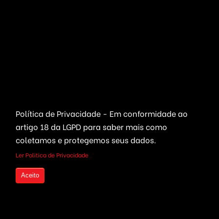
Educação & EAD
Streaming Vídeo
Email & SMS Marketing
Outros / Diversos
Ferramentas & Sistemas
Marketplaces
Redes Sociais
Delivery & Catálogo
Ferramentas ( SaaS )
Lojas & E-commerce
Marketing & Publicidade
Política de Privacidade - Em conformidade ao
artigo 18 da LGPD
para saber mais como
Plataformas SaaS
Plataformas Sociais
coletamos e protegemos seus dados.
Serviços de Agendamento
Provedor de Serviços
Ler Politica de Privacidade
Leilões Virtuais
Ferramentas WhatsApp
Aceito
Portais Ofertas & Cupons
Criptomoedas
Links Rápidos