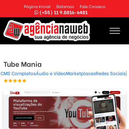
Página Inicial
Sistemas
Fale Conosco
(+55) 11 9.8816-6481
Tube Mania
CMS Completos
Áudio e Vídeo
Marketplaces
Redes Sociais
|