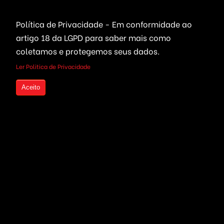
Leilões Virtuais
Ferramentas WhatsApp
Política de Privacidade - Em conformidade ao
Portais Ofertas & Cupons
artigo 18 da LGPD
para saber mais como
coletamos e protegemos seus dados.
Criptomoedas
Links Rápidos
Ler Politica de Privacidade
Bolsa de Valores
Quem Somos
Aceito
Compre seu Código Fonte
Live Trading
parcelado
Investimentos em
Criptomoedas
Seja um Revendedor
Mineração de Moedas
Serviços Freelancers
Plataformas Prontas
Otimização de Sites (SEO)
Wallet, ICO & Tokens
Criação de Projetos
Politica de Privacidade