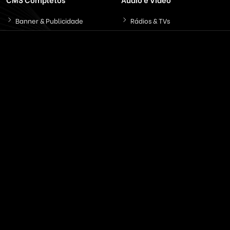
Banner & Publicidade
Rádios & TVs
Classificados On-line
Servidores On-Demand
Concessionária Carros
Streaming de Áudio
Educação & EAD
Streaming Vídeo
Email & SMS Marketing
Outros / Diversos
Ferramentas & Sistemas
Marketplaces
Redes Sociais
Delivery & Catálogo
Ferramentas ( SaaS )
Lojas & E-commerce
Marketing & Publicidade
Plataformas SaaS
Plataformas Sociais
Serviços de Agendamento
Provedor de Serviços