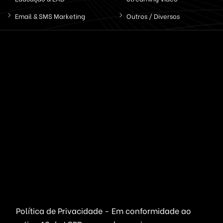
Email & SMS Marketing
Outros / Diversos
Ferramentas & Sistemas
Marketplaces
Redes Sociais
Delivery & Catálogo
Ferramentas ( SaaS )
Lojas & E-commerce
Marketing & Publicidade
Plataformas SaaS
Plataformas Sociais
Serviços de Agendamento
Provedor de Serviços
Leilões Virtuais
Ferramentas WhatsApp
Portais Ofertas & Cupons
Política de Privacidade - Em conformidade ao
Criptomoedas
Links Rápidos