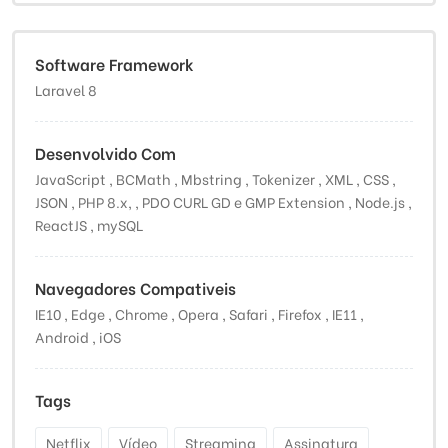
Software Framework
Laravel 8
Desenvolvido Com
JavaScript , BCMath , Mbstring , Tokenizer , XML , CSS ,
JSON , PHP 8.x, , PDO CURL GD e GMP Extension , Node.js ,
ReactJS , mySQL
Navegadores Compativeis
IE10 , Edge , Chrome , Opera , Safari , Firefox , IE11 ,
Android , iOS
Tags
Netflix
Vídeo
Streaming
Assinatura