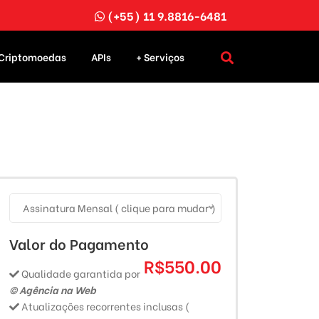
(+55) 11 9.8816-6481
Criptomoedas
APIs
+ Serviços
Assinatura Mensal ( clique para mudar )
Valor do Pagamento
R$550.00
Qualidade garantida por
© Agência na Web
Atualizações recorrentes inclusas (