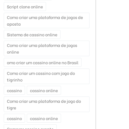
Script clone online
Como criar uma plataforma de jogos de
aposta
Sistema de cassino online
Como criar uma plataforma de jogos
online
omo criar um cassino online no Brasil
Como criar um cassino com jogo do
tigrinho
cassino
cassino online
Como criar uma plataforma de jogo do
tigre
cassino
cassino online
Comprar cassino pronto