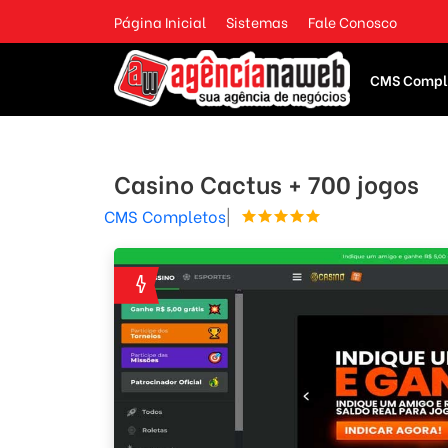
Página Inicial
Sistemas
Fale Conosco
CMS Compl
Casino Cactus + 700 jogos
CMS Completos
|