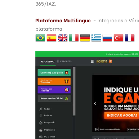
365/JAZ.
Plataforma Multilingue
- Integrados a Vári
plataforma.