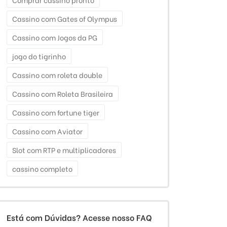
Cassino com Gates of Olympus
Cassino com Jogos da PG
jogo do tigrinho
Cassino com roleta double
Cassino com Roleta Brasileira
Cassino com fortune tiger
Cassino com Aviator
Slot com RTP e multiplicadores
cassino completo
Está com Dúvidas? Acesse nosso FAQ