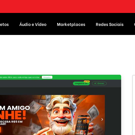
etos
Áudio e Vídeo
Marketplaces
Redes Sociais