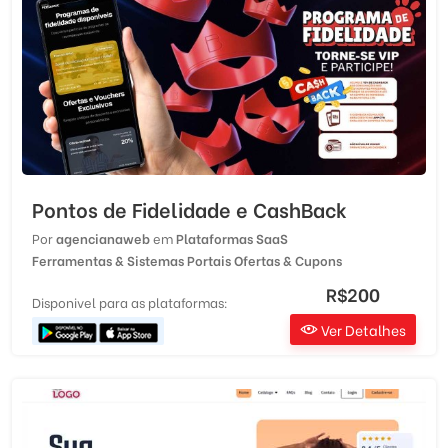
Pontos de Fidelidade e CashBack
Por
agencianaweb
em
Plataformas SaaS
Ferramentas & Sistemas
Portais Ofertas & Cupons
R$200
Disponivel para as plataformas:
Ver Detalhes