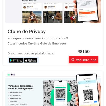
Clone do Privacy
Por
agencianaweb
em
Plataformas SaaS
Classificados On-line
Guia de Empresas
R$150
Disponivel para as plataformas:
Ver Detalhes