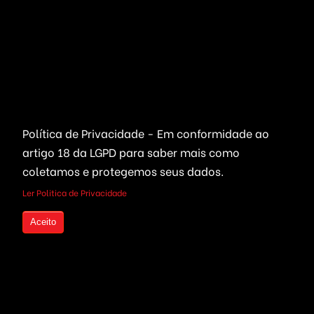
Lojas & E-commerce
Marketing & Publicidade
Plataformas SaaS
Plataformas Sociais
Serviços de Agendamento
Provedor de Serviços
Leilões Virtuais
Ferramentas WhatsApp
Portais Ofertas & Cupons
Política de Privacidade - Em conformidade ao
artigo 18 da LGPD
para saber mais como
Criptomoedas
Links Rápidos
coletamos e protegemos seus dados.
Bolsa de Valores
Quem Somos
Ler Politica de Privacidade
Compre seu Código Fonte
Live Trading
parcelado
Aceito
Investimentos em
Criptomoedas
Seja um Revendedor
Mineração de Moedas
Serviços Freelancers
Plataformas Prontas
Otimização de Sites (SEO)