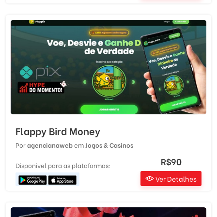
Flappy Bird Money
Por
agencianaweb
em
Jogos & Casinos
R$90
Disponivel para as plataformas:
Ver Detalhes