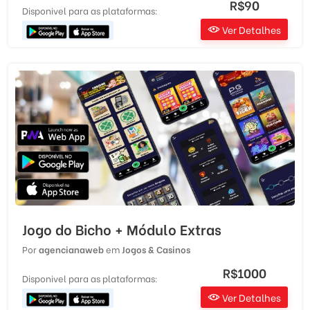
R$90
Disponivel para as plataformas:
Ver Detalhes
Jogo do Bicho + Módulo Extras
Por
agencianaweb
em
Jogos & Casinos
R$1000
Disponivel para as plataformas:
Ver Detalhes