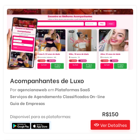
Acompanhantes de Luxo
Por
agencianaweb
em
Plataformas SaaS
Serviços de Agendamento
Classificados On-line
Guia de Empresas
R$150
Disponivel para as plataformas:
Ver Detalhes