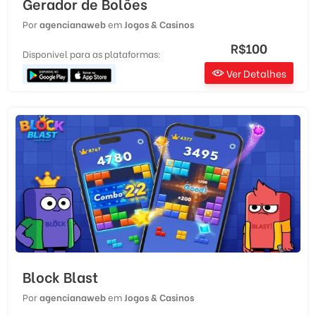
Gerador de Bolões
Por
agencianaweb
em
Jogos & Casinos
R$100
Disponivel para as plataformas:
Ver Detalhes
Block Blast
Por
agencianaweb
em
Jogos & Casinos