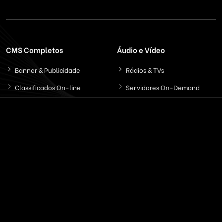
CMS Completos
Áudio e Vídeo
Banner & Publicidade
Rádios & TVs
Classificados On-line
Servidores On-Demand
Concessionária Carros
Streaming de Áudio
Educação & EAD
Streaming Vídeo
Email & SMS Marketing
Outros / Diversos
Ferramentas & Sistemas
Marketplaces
Redes Sociais
Delivery & Catálogo
Ferramentas ( SaaS )