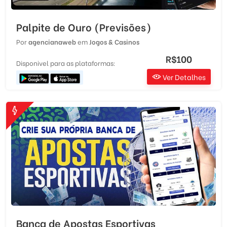
Palpite de Ouro (Previsões)
Por
agencianaweb
em
Jogos & Casinos
R$100
Disponivel para as plataformas:
Ver Detalhes
Banca de Apostas Esportivas