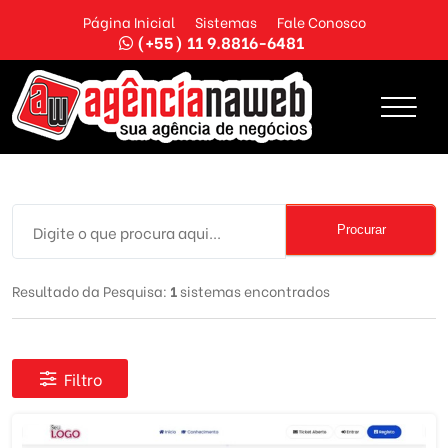
Página Inicial
Sistemas
Fale Conosco
(+55) 11 9.8816-6481
Procurar
Resultado da Pesquisa:
1
sistemas encontrados
Filtro