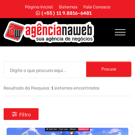
Página Inicial
Sistemas
Fale Conosco
(+55) 11 9.8816-6481
Procurar
Resultado da Pesquisa:
1
sistemas encontrados
Filtro