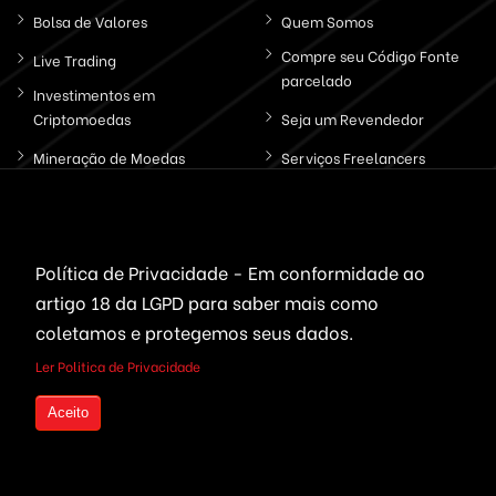
Bolsa de Valores
Quem Somos
Compre seu Código Fonte
Live Trading
parcelado
Investimentos em
Criptomoedas
Seja um Revendedor
Mineração de Moedas
Serviços Freelancers
Plataformas Prontas
Otimização de Sites (SEO)
Wallet, ICO & Tokens
Criação de Projetos
Política de Privacidade - Em conformidade ao
Politica de Privacidade
artigo 18 da LGPD
para saber mais como
coletamos e protegemos seus dados.
Fale Consoco
Ler Politica de Privacidade
Entre em Contato conosco, estamos Online !
Copyright © 2001 á 2025 | All Right Reserved by Agência na
Aceito
Web