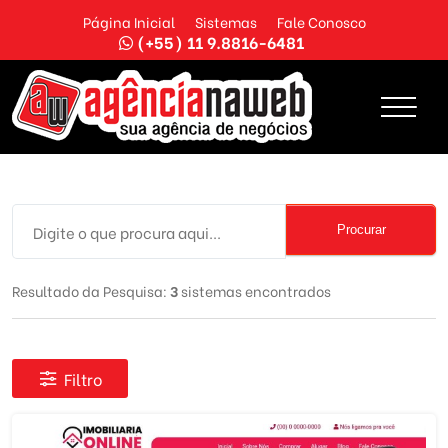
Página Inicial
Sistemas
Fale Conosco
(+55) 11 9.8816-6481
Procurar
Resultado da Pesquisa:
3
sistemas encontrados
Filtro