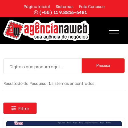
Página Inicial
Sistemas
Fale Conosco
(+55) 11 9.8816-6481
Procurar
Resultado da Pesquisa:
1
sistemas encontrados
Filtro