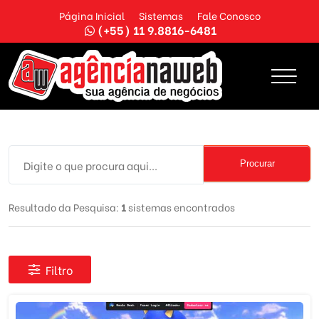
Página Inicial
Sistemas
Fale Conosco
(+55) 11 9.8816-6481
Procurar
Resultado da Pesquisa:
1
sistemas encontrados
Filtro