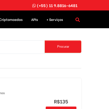
(+55) 11 9.8816-6481
Criptomoedas
APIs
+ Serviços
Procurar
nos
R$135