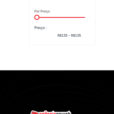
sonic jogo
Por Preço
jogo sonic
sonic script
Preço :
Cassino sonic
mono game