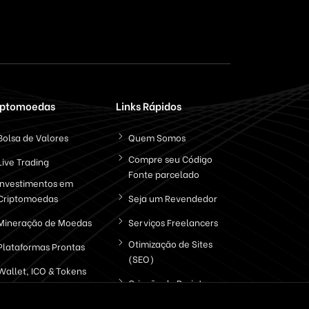
iptomoedas
Links Rápidos
Bolsa de Valores
Quem Somos
Compre seu Código
Live Trading
Fonte parcelado
Investimentos em
Criptomoedas
Seja um Revendedor
Mineração de Moedas
Serviços Freelancers
Otimização de Sites
Plataformas Prontas
(SEO)
Wallet, ICO & Tokens
Criação de Projetos
Politica de Privacidade