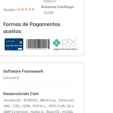
526623
Sistemas Catálogo
Google+
16230
Formas de Pagamentos
aceitos:
Software Framework
Laravel 8
Desenvolvido Com
JavaScript , BCMath , Mbstring , Tokenizer ,
XML , CSS , JSON , PHP 8.x, , PDO CURL GD e
GMP Extension , Node.js , ReactJS , mySQL