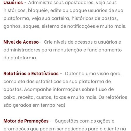
Usuários
- Administre seus apostadores, veja seus
históricos, bloqueie, edite ou apague usuários de sua
plataforma, veja sua carteira, históricos de postas,
ganhos, saques, sistema de notificações e muito mais.
Nível de Acesso
- Crie níveis de acessos a usuários e
administradores para manutenção e funcionamento
da plataforma.
Relatórios e Estatísticas
- Obtenha uma visão geral
completa das estatísticas de sua plataforma de
apostas. Acompanhe informações sobre fluxo de
caixa, receita, custos, taxas e muito mais. Os relatórios
são gerados em tempo real
Motor de Promoções
- Sugestões com as ações e
promoções que podem ser aplicadas para o cliente na