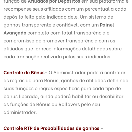
função de
Afiliados por Depósitos
em sua plataforma e
recompense seus afiliados com um percentual a cada
depósito feito pelo indicado dele. Um sistema de
ganhos transparente e confiável, com um
Painel
Avançado
completo com total transparência e
compromisso de promover transparência com os
afiliados que fornece informações detalhadas sobre
cada transação realizada pelos seus indicados.
Controle de Bônus
- O Administrador poderá controlar
as regras de para Bônus, ganhos de afiliados definindo
suas funções e regras especificas para cada tipo de
bônus liberado, ainda poderá habilitar ou desabilitar
as funções de Bônus ou Rollovers pelo seu
administrador.
Controle RTP de Probabilidades de ganhos
-