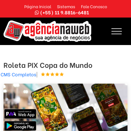
Página Inicial
Sistemas
Fale Conosco
(+55) 11 9.8816-6481
Roleta PIX Copa do Mundo
CMS Completos
|