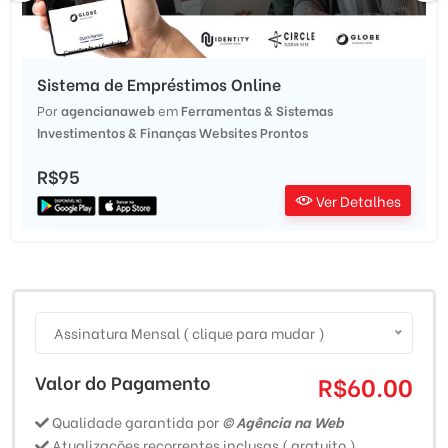
Sistema de Empréstimos Online
Por
agencianaweb
em
Ferramentas & Sistemas
Investimentos & Finanças
Websites Prontos
R$95
Ver Detalhes
Assinatura Mensal ( clique para mudar )
Valor do Pagamento
R$60.00
Qualidade garantida por
© Agência na Web
Atualizações recorrentes inclusas ( gratuito )