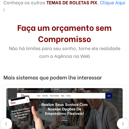
Conheça os outros
TEMAS DE ROLETAS PIX
,
Clique Aqui
!
Faça um orçamento sem
Compromisso
Não há limites para seu sonho, torne ele realidade
com a Agência na Web
Mais sistemas que podem lhe interessar