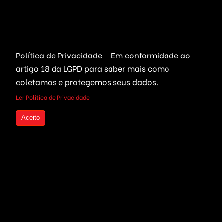
Plataformas SaaS
Plataformas Sociais
Serviços de Agendamento
Provedor de Serviços
Leilões Virtuais
Ferramentas WhatsApp
Política de Privacidade - Em conformidade ao
Portais Ofertas & Cupons
artigo 18 da LGPD
para saber mais como
coletamos e protegemos seus dados.
Criptomoedas
Links Rápidos
Ler Politica de Privacidade
Bolsa de Valores
Quem Somos
Aceito
Compre seu Código Fonte
Live Trading
parcelado
Investimentos em
Criptomoedas
Seja um Revendedor
Mineração de Moedas
Serviços Freelancers
Plataformas Prontas
Otimização de Sites (SEO)
Wallet, ICO & Tokens
Criação de Projetos