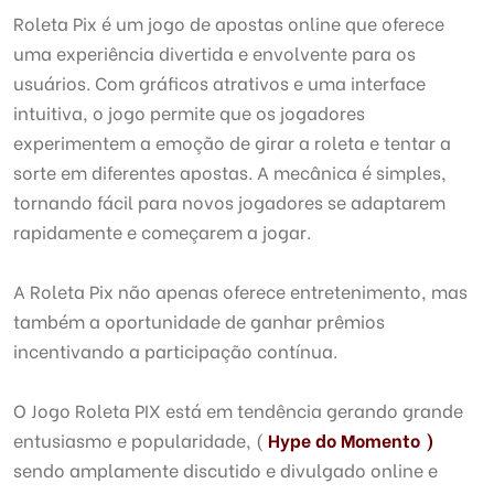
Roleta Pix é um jogo de apostas online que oferece
uma experiência divertida e envolvente para os
usuários. Com gráficos atrativos e uma interface
intuitiva, o jogo permite que os jogadores
experimentem a emoção de girar a roleta e tentar a
sorte em diferentes apostas. A mecânica é simples,
tornando fácil para novos jogadores se adaptarem
rapidamente e começarem a jogar.
A Roleta Pix não apenas oferece entretenimento, mas
também a oportunidade de ganhar prêmios
incentivando a participação contínua.
O Jogo Roleta PIX está em tendência gerando grande
entusiasmo e popularidade, (
Hype do Momento )
sendo amplamente discutido e divulgado online e