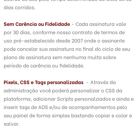
dias corridos.
Sem Carência ou Fidelidade
- Cada assinatura vale
por 30 dias, conforme nosso contrato de termos de
uso pré-estabelecido desde 2007 onde o assinante
pode cancelar sua assinatura no final do ciclo de seu
plano de assinatura sem nenhuma multa sobre
período de carência ou fidelidade.
Pixels, CSS e Tags personalizadas
- Através da
administração você poderá personalizar o CSS da
plataforma, adicionar Scripts personalziados e ainda e
inserir tags de ADS e/ou de acompanhamentos pelo
seu painel de forma simples bastando copiar e colar e
salvar.