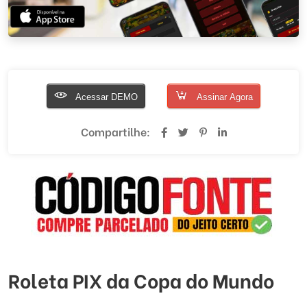
Acessar DEMO
Assinar Agora
Compartilhe:
Roleta PIX da Copa do Mundo