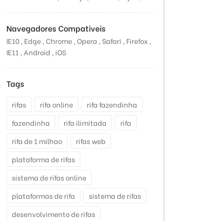
Navegadores Compativeis
IE10 , Edge , Chrome , Opera , Safari , Firefox ,
IE11 , Android , iOS
Tags
rifas
rifa online
rifa fazendinha
fazendinha
rifa ilimitada
rifa
rifa de 1 milhao
rifas web
plataforma de rifas
sistema de rifas online
plataformas de rifa
sistema de rifas
desenvolvimento de rifas