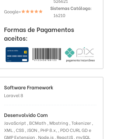
526621
Sistemas Catálogo
Google+
16210
Formas de Pagamentos
aceitos:
Software Framework
Laravel 8
Desenvolvido Com
JavaScript , BCMath , Mbstring , Tokenizer ,
XML , CSS , JSON , PHP 8.x, , PDO CURL GD e
GMP Extension , Node.js , ReactJS , mySQL