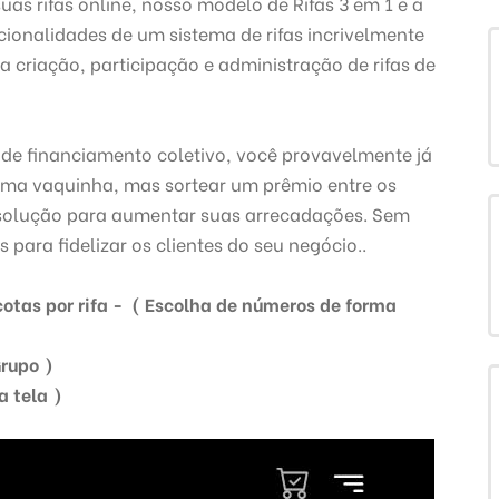
as rifas online, nosso modelo de Rifas 3 em 1 é a
ionalidades de um sistema de rifas incrivelmente
r a criação, participação e administração de rifas de
de financiamento coletivo, você provavelmente já
uma vaquinha, mas sortear um prêmio entre os
 solução para aumentar suas arrecadações. Sem
para fidelizar os clientes do seu negócio..
otas por rifa - ( Escolha de números de forma
Grupo )
a tela )