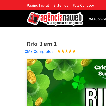
Página Inicial
Sistemas
Fale Conosco
CMS Compl
Rifa 3 em 1
CMS Completos
|