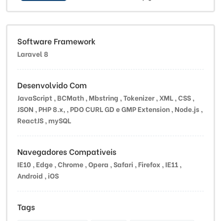
Software Framework
Laravel 8
Desenvolvido Com
JavaScript , BCMath , Mbstring , Tokenizer , XML , CSS ,
JSON , PHP 8.x, , PDO CURL GD e GMP Extension , Node.js ,
ReactJS , mySQL
Navegadores Compativeis
IE10 , Edge , Chrome , Opera , Safari , Firefox , IE11 ,
Android , iOS
Tags