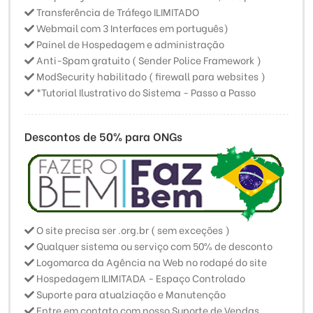
Transferência de Tráfego ILIMITADO
Webmail com 3 Interfaces em português)
Painel de Hospedagem e administração
Anti-Spam gratuito ( Sender Police Framework )
ModSecurity habilitado ( firewall para websites )
*Tutorial Ilustrativo do Sistema - Passo a Passo
Descontos de 50% para ONGs
O site precisa ser .org.br ( sem exceções )
Qualquer sistema ou serviço com 50% de desconto
Logomarca da Agência na Web no rodapé do site
Hospedagem ILIMITADA - Espaço Controlado
Suporte para atualziação e Manutenção
Entre em contato com nosso Suporte de Vendas