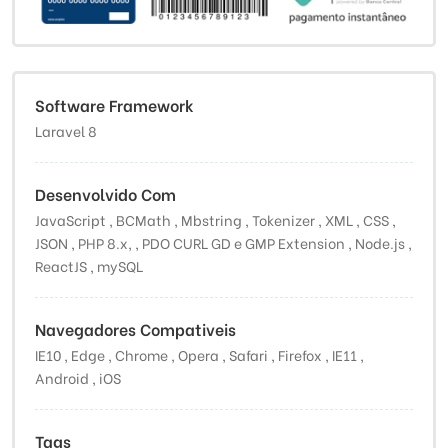
Software Framework
Laravel 8
Desenvolvido Com
JavaScript , BCMath , Mbstring , Tokenizer , XML , CSS ,
JSON , PHP 8.x, , PDO CURL GD e GMP Extension , Node.js ,
ReactJS , mySQL
Navegadores Compativeis
IE10 , Edge , Chrome , Opera , Safari , Firefox , IE11 ,
Android , iOS
Tags