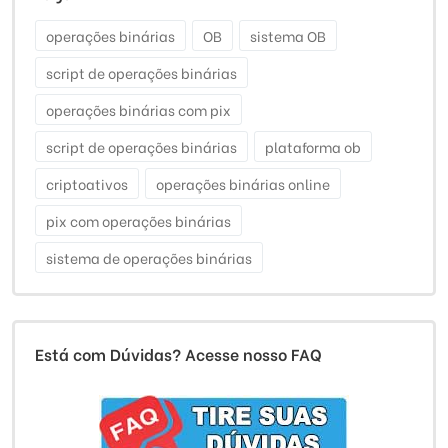
operações binárias
OB
sistema OB
script de operações binárias
operações binárias com pix
script de operações binárias
plataforma ob
criptoativos
operações binárias online
pix com operações binárias
sistema de operações binárias
Está com Dúvidas? Acesse nosso FAQ