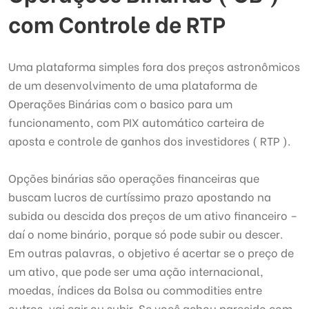
com Controle de RTP
Uma plataforma simples fora dos preços astronômicos
de um desenvolvimento de uma plataforma de
Operações Binárias com o basico para um
funcionamento, com PIX automático carteira de
aposta e controle de ganhos dos investidores ( RTP ).
Opções binárias são operações financeiras que
buscam lucros de curtíssimo prazo apostando na
subida ou descida dos preços de um ativo financeiro –
daí o nome binário, porque só pode subir ou descer.
Em outras palavras, o objetivo é acertar se o preço de
um ativo, que pode ser uma ação internacional,
moedas, índices da Bolsa ou commodities entre
outros, vai cair ou subir. Se você achou parecido com