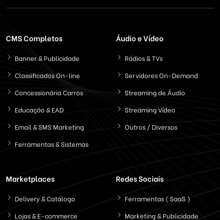
CMS Completos
Áudio e Vídeo
Banner & Publicidade
Rádios & TVs
Classificados On-line
Servidores On-Demand
Concessionária Carros
Streaming de Áudio
Educação & EAD
Streaming Vídeo
Email & SMS Marketing
Outros / Diversos
Ferramentas & Sistemas
Marketplaces
Redes Sociais
Delivery & Catálogo
Ferramentas ( SaaS )
Lojas & E-commerce
Marketing & Publicidade