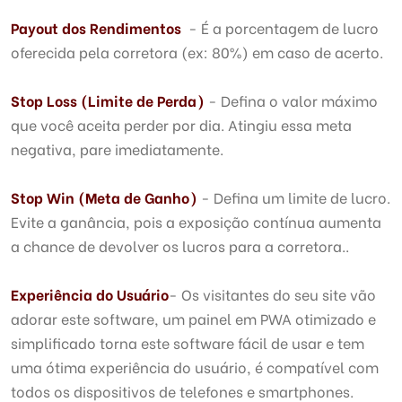
Payout dos Rendimentos
- É a porcentagem de lucro
oferecida pela corretora (ex: 80%) em caso de acerto.
Stop Loss (Limite de Perda)
- Defina o valor máximo
que você aceita perder por dia. Atingiu essa meta
negativa, pare imediatamente.
Stop Win (Meta de Ganho)
- Defina um limite de lucro.
Evite a ganância, pois a exposição contínua aumenta
a chance de devolver os lucros para a corretora..
Experiência do Usuário
- Os visitantes do seu site vão
adorar este software, um painel em PWA otimizado e
simplificado torna este software fácil de usar e tem
uma ótima experiência do usuário, é compatível com
todos os dispositivos de telefones e smartphones.