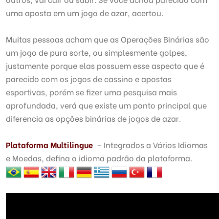
uma aposta em um jogo de azar, acertou.
Muitas pessoas acham que as Operações Binárias são
um jogo de pura sorte, ou simplesmente golpes,
justamente porque elas possuem esse aspecto que é
parecido com os jogos de cassino e apostas
esportivas, porém se fizer uma pesquisa mais
aprofundada, verá que existe um ponto principal que
diferencia as opções binárias de jogos de azar.
Plataforma Multilingue
- Integrados a Vários Idiomas
e Moedas, defina o idioma padrão da plataforma.