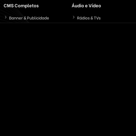
CMS Completos
Áudio e Vídeo
Banner & Publicidade
Rádios & TVs
Classificados On-line
Servidores On-Demand
Concessionária Carros
Streaming de Áudio
Educação & EAD
Streaming Vídeo
Email & SMS Marketing
Outros / Diversos
Ferramentas & Sistemas
Marketplaces
Redes Sociais
Delivery & Catálogo
Ferramentas ( SaaS )
Lojas & E-commerce
Marketing & Publicidade
Plataformas SaaS
Plataformas Sociais