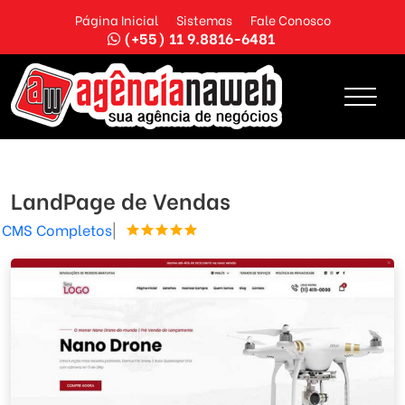
Página Inicial
Sistemas
Fale Conosco
(+55) 11 9.8816-6481
LandPage de Vendas
CMS Completos
|