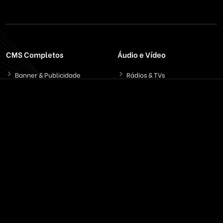
CMS Completos
Áudio e Vídeo
Banner & Publicidade
Rádios & TVs
Classificados On-line
Servidores On-Demand
Concessionária Carros
Streaming de Áudio
Educação & EAD
Streaming Vídeo
Email & SMS Marketing
Outros / Diversos
Ferramentas & Sistemas
Marketplaces
Redes Sociais
Delivery & Catálogo
Ferramentas ( SaaS )