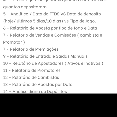
quantos depositaram.
5 - Analítico / Data do FTDS VS Data de deposito
(hoje/ últimos 5 dias/10 dias) vs Tipo de Jogo.
6 - Relatório de Aposta por tipo de Jogo e Data
7 - Relatório de Vendas e Comissões ( cambista e
Promotor )
7 - Relatório de Premiações
9 - Relatório de Entrada e Saídas Manuais
10 - Relatório de Apostadores ( Ativos e Inativos )
11 - Relatório de Promotores
12 - Relatório de Cambistas
13 - Relatório de Apostas por Data
14 - Análise diária de Depósitos
Cada modalidade de Jogo ativo em sua plataforma
abre ao cliente no Admin um filtro de relatórios para
pesquisa por data/período.