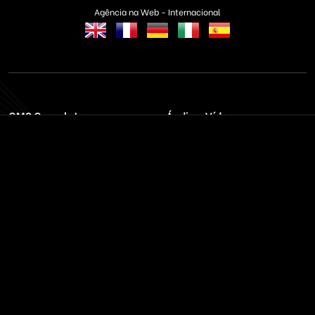
Agência na Web - Internacional
CMS Completos
Áudio e Vídeo
Banner & Publicidade
Rádios & TVs
Classificados On-line
Servidores On-Demand
Concessionária Carros
Streaming de Áudio
Educação & EAD
Streaming Vídeo
Email & SMS Marketing
Outros / Diversos
Ferramentas & Sistemas