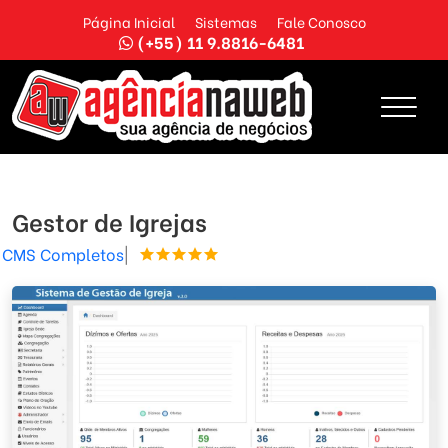
Página Inicial
Sistemas
Fale Conosco
(+55) 11 9.8816-6481
Gestor de Igrejas
CMS Completos
|