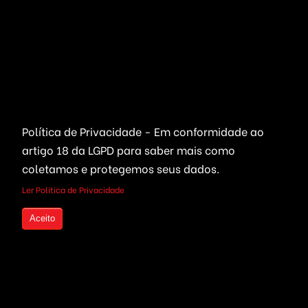
Leilões Virtuais
Ferramentas WhatsApp
Portais Ofertas & Cupons
Criptomoedas
Links Rápidos
Bolsa de Valores
Quem Somos
Compre seu Código Fonte
Live Trading
Política de Privacidade - Em conformidade ao
parcelado
Investimentos em
artigo 18 da LGPD
para saber mais como
Criptomoedas
Seja um Revendedor
coletamos e protegemos seus dados.
Mineração de Moedas
Serviços Freelancers
Ler Politica de Privacidade
Plataformas Prontas
Otimização de Sites (SEO)
Aceito
Wallet, ICO & Tokens
Criação de Projetos
Politica de Privacidade