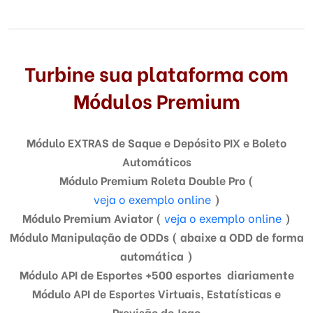
Turbine sua plataforma com
Módulos Premium
Módulo EXTRAS de
Saque e
Depósito PIX e Boleto
Automáticos
Módulo Premium Roleta Double Pro (
veja o exemplo online
)
Módulo Premium Aviator (
veja o exemplo online
)
Módulo Manipulação de ODDs ( abaixe a ODD de forma
automática )
Módulo
API de Esportes +500 esportes diariamente
Módulo
API de Esportes Virtuais,
Estatísticas e
Previsão do Jogo