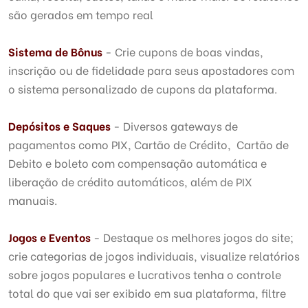
são gerados em tempo real
Sistema de Bônus
- Crie cupons de boas vindas,
inscrição ou de fidelidade para seus apostadores com
o sistema personalizado de cupons da plataforma.
Depósitos e Saques
- Diversos gateways de
pagamentos como PIX, Cartão de Crédito, Cartão de
Debito e boleto com compensação automática e
liberação de crédito automáticos, além de PIX
manuais.
Jogos e Eventos
- Destaque os melhores jogos do site;
crie categorias de jogos individuais, visualize relatórios
sobre jogos populares e lucrativos tenha o controle
total do que vai ser exibido em sua plataforma, filtre