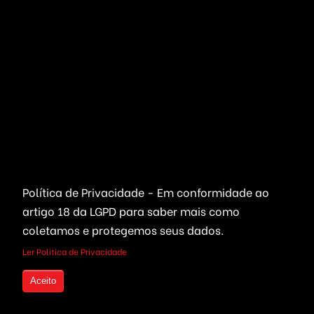
Concessionária Carros
Streaming de Áudio
Educação & EAD
Streaming Vídeo
Email & SMS Marketing
Outros / Diversos
Ferramentas & Sistemas
Marketplaces
Redes Sociais
Delivery & Catálogo
Ferramentas ( SaaS )
Lojas & E-commerce
Marketing & Publicidade
Política de Privacidade - Em conformidade ao
artigo 18 da LGPD
para saber mais como
Plataformas SaaS
Plataformas Sociais
coletamos e protegemos seus dados.
Serviços de Agendamento
Provedor de Serviços
Ler Politica de Privacidade
Leilões Virtuais
Ferramentas WhatsApp
Aceito
Portais Ofertas & Cupons