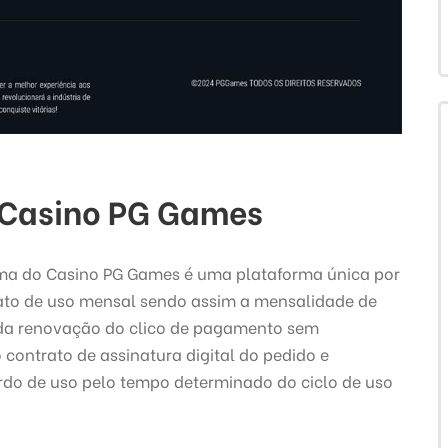
 Casino PG Games
rma do Casino PG Games é uma plataforma única por
trato de uso mensal sendo assim a mensalidade de
da renovação do clico de pagamento sem
contrato de assinatura digital do pedido e
rdo de uso pelo tempo determinado do ciclo de uso