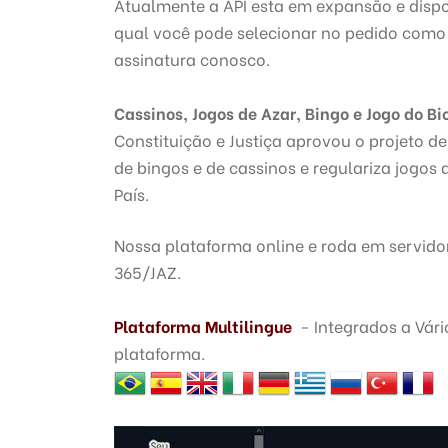
Atualmente a API esta em expansão e dispo
qual você pode selecionar no pedido como
assinatura conosco.
Cassinos, Jogos de Azar, Bingo e Jogo do Bi
Constituição e Justiça aprovou o projeto de
de bingos e de cassinos e regulariza jogos
País.
Nossa plataforma online e roda em servido
365/JAZ.
Plataforma Multilingue
- Integrados a Vári
plataforma.