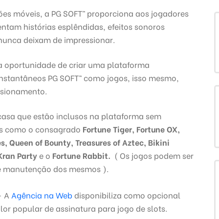
ões móveis, a PG SOFT™ proporciona aos jogadores
ntam histórias esplêndidas, efeitos sonoros
nunca deixam de impressionar.
a oportunidade de criar uma plataforma
instantâneos PG SOFT™ como jogos, isso mesmo,
ssionamento.
casa que estão inclusos na plataforma sem
es como o consagrado
Fortune Tiger, Fortune OX,
, Queen of Bounty, Treasures of Aztec, Bikini
 Kran Party
e o
Fortune Rabbit.
( Os jogos podem ser
e manutenção dos mesmos ).
- A
Agência na Web
disponibiliza como opcional
or popular de assinatura para jogo de slots.