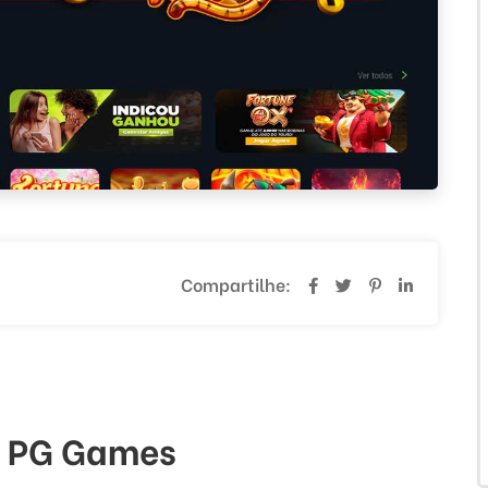
Compartilhe:
a PG Games