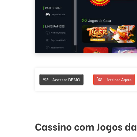
Acessar DEMO
Assinar Agora
Cassino com Jogos d