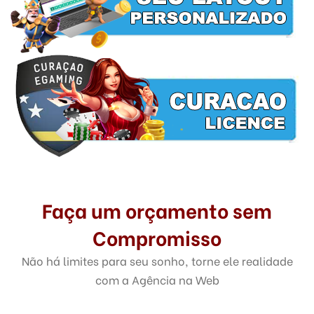
Faça um orçamento sem
Compromisso
Não há limites para seu sonho, torne ele realidade
com a Agência na Web