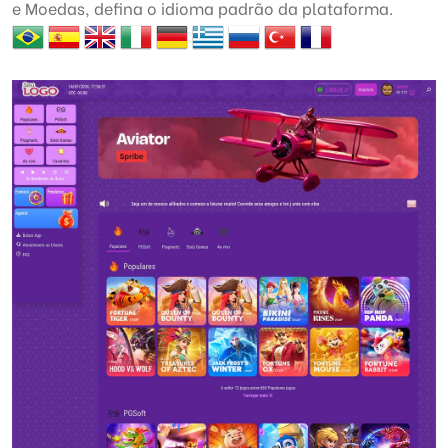
e Moedas, defina o idioma padrão da plataforma.