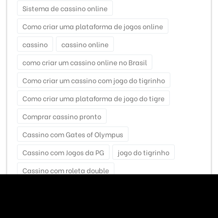
Sistema de cassino online
Como criar uma plataforma de jogos online
cassino
cassino online
como criar um cassino online no Brasil
Como criar um cassino com jogo do tigrinho
Como criar uma plataforma de jogo do tigre
Comprar cassino pronto
Cassino com Gates of Olympus
Cassino com Jogos da PG
jogo do tigrinho
Cassino com roleta double
Cassino com Roleta Brasileira
Cassino com fortune tiger
Cassino com Aviator