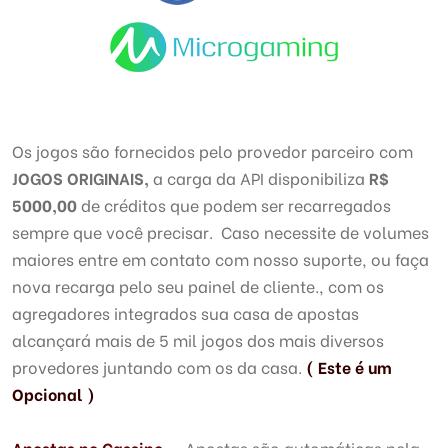
Os jogos são fornecidos pelo provedor parceiro com
JOGOS ORIGINAIS,
a carga da API disponibiliza
R$
5000,00
de créditos que podem ser recarregados
sempre que você precisar. Caso necessite de volumes
maiores entre em contato com nosso suporte, ou faça
nova recarga pelo seu painel de cliente., com os
agregadores integrados sua casa de apostas
alcançará mais de 5 mil jogos dos mais diversos
provedores juntando com os da casa.
( Este é um
Opcional )
Apostas no Cassino
- Apostas são automáticas pela