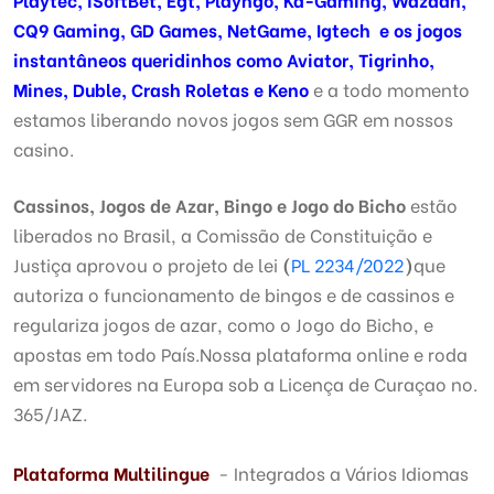
CQ9 Gaming, GD Games, NetGame, Igtech e os jogos
instantâneos queridinhos como Aviator, Tigrinho,
Mines, Duble, Crash Roletas e Keno
e a todo momento
estamos liberando novos jogos sem GGR em nossos
casino.
Cassinos, Jogos de Azar, Bingo e Jogo do Bicho
estão
liberados no Brasil, a Comissão de Constituição e
Justiça aprovou o projeto de lei
(
PL 2234/2022
)
que
autoriza o funcionamento de bingos e de cassinos e
regulariza jogos de azar, como o Jogo do Bicho, e
apostas em todo País.Nossa plataforma online e roda
em servidores na Europa sob a Licença de Curaçao no.
365/JAZ.
Plataforma Multilingue
- Integrados a Vários Idiomas