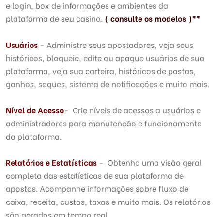
e login, box de informações e ambientes da
plataforma de seu casino.
( consulte os modelos )**
Usuários
- Administre seus apostadores, veja seus
históricos, bloqueie, edite ou apague usuários de sua
plataforma, veja sua carteira, históricos de postas,
ganhos, saques, sistema de notificações e muito mais.
Nível de Acesso
- Crie níveis de acessos a usuários e
administradores para manutenção e funcionamento
da plataforma.
Relatórios e Estatísticas
- Obtenha uma visão geral
completa das estatísticas de sua plataforma de
apostas. Acompanhe informações sobre fluxo de
caixa, receita, custos, taxas e muito mais. Os relatórios
são gerados em tempo real