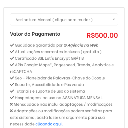
Assinatura Mensal ( clique para mudar )
Valor do Pagamento
R$500.00
Qualidade garantida por
© Agência na Web
Atualizações recorrentes inclusas ( gratuito )
Certificado SSL Let's Encrypt GRÁTIS
APIs Google: Maps*, Pagespeed, Trends, Analytics e
reCAPTCHA
Seo - Planejador de Palavras-Chave do Google
Suporte, Acessibilidade e Pós venda
Tutoriais e suporte de uso do sistema
Hospedagem inclusa na ASSINATURA MENSAL
Mensalidade não inclui adaptações / modificações
Adaptações ou modificações podem ser feitas para
este sistema, basta fazer um orçamento para sua
necessidade
clicando aqui.