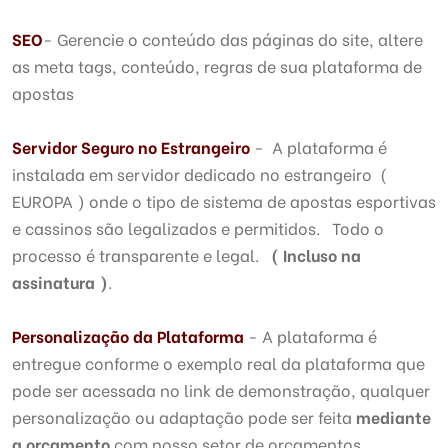
SEO
- Gerencie o conteúdo das páginas do site, altere
as meta tags, conteúdo, regras de sua plataforma de
apostas
Servidor Seguro no Estrangeiro
- A plataforma é
instalada em servidor dedicado no estrangeiro (
EUROPA ) onde o tipo de sistema de apostas esportivas
e cassinos são legalizados e permitidos. Todo o
processo é transparente e legal.
( Incluso na
assinatura )
.
Personalização da Plataforma
- A plataforma é
entregue conforme o exemplo real da plataforma que
pode ser acessada no link de demonstração, qualquer
personalização ou adaptação pode ser feita
mediante
a orçamento
com nosso setor de orçamentos.