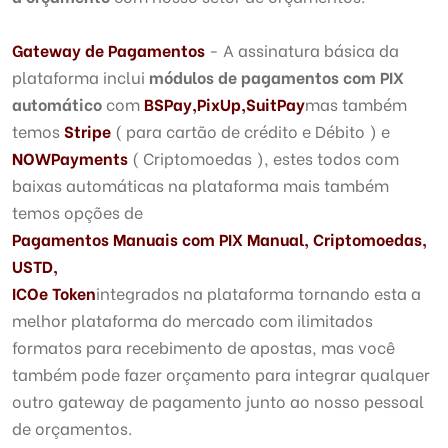
Gateway de Pagamentos
- A assinatura básica da
plataforma inclui
módulos de pagamentos com PIX
automático
com
BSPay,
PixUp,
SuitPay
mas também
temos
Stripe
( para cartão de crédito e Débito ) e
NOWPayments
( Criptomoedas ), estes todos com
baixas automáticas na plataforma mais também
temos opções de
Pagamentos Manuais com PIX Manual, Criptomoedas,
USTD,
ICO
e Token
integrados na plataforma tornando esta a
melhor plataforma do mercado com ilimitados
formatos para recebimento de apostas, mas você
também pode fazer orçamento para integrar qualquer
outro gateway de pagamento junto ao nosso pessoal
de orçamentos.