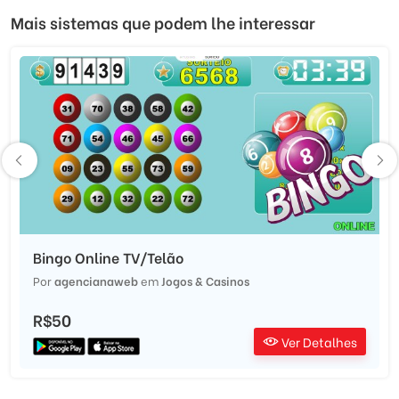
Mais sistemas que podem lhe interessar
Bingo Online TV/Telão
Por
agencianaweb
em
Jogos & Casinos
R$50
Ver Detalhes