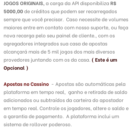
JOGOS ORIGINAIS,
a carga da API disponibiliza
R$
5000,00
de créditos que podem ser recarregados
sempre que você precisar. Caso necessite de volumes
maiores entre em contato com nosso suporte, ou faça
nova recarga pelo seu painel de cliente., com os
agregadores integrados sua casa de apostas
alcançará mais de 5 mil jogos dos mais diversos
provedores juntando com os da casa.
( Este é um
Opcional )
Apostas no Cassino
- Apostas são automáticas pela
plataforma em tempo real, ganho e retirada de saldo
adicionados ou subtraídos da carteira do apostador
em tempo real. Controle os jogadores, altere o saldo e
a garantia de pagamento. A plataforma inclui um
sistema de rollover poderoso.