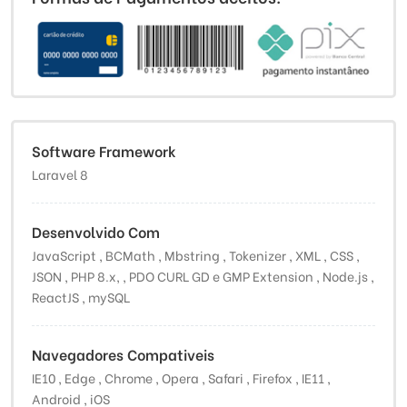
Software Framework
Laravel 8
Desenvolvido Com
JavaScript , BCMath , Mbstring , Tokenizer , XML , CSS ,
JSON , PHP 8.x, , PDO CURL GD e GMP Extension , Node.js ,
ReactJS , mySQL
Navegadores Compativeis
IE10 , Edge , Chrome , Opera , Safari , Firefox , IE11 ,
Android , iOS