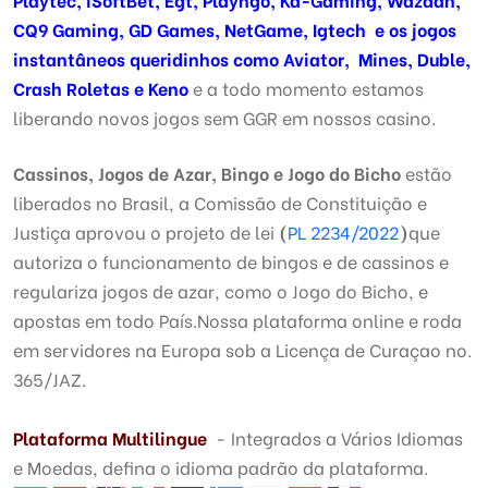
CQ9 Gaming, GD Games, NetGame, Igtech e os jogos
instantâneos queridinhos como Aviator, Mines, Duble,
Crash Roletas e Keno
e a todo momento estamos
liberando novos jogos sem GGR em nossos casino.
Cassinos, Jogos de Azar, Bingo e Jogo do Bicho
estão
liberados no Brasil, a Comissão de Constituição e
Justiça aprovou o projeto de lei
(
PL 2234/2022
)
que
autoriza o funcionamento de bingos e de cassinos e
regulariza jogos de azar, como o Jogo do Bicho, e
apostas em todo País.Nossa plataforma online e roda
em servidores na Europa sob a Licença de Curaçao no.
365/JAZ.
Plataforma Multilingue
- Integrados a Vários Idiomas
e Moedas, defina o idioma padrão da plataforma.