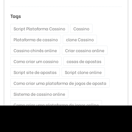
Tags
Script Plataforma Cassino
Cassino
Plataforma de cassino
clone Cassino
Cassino chinês online
Criar cassino online
Como criar um cassino
casas de apostas
Script site de apostas
Script clone online
Como criar uma plataforma de jogos de aposta
Sistema de cassino online
Como criar uma plataforma de jogos online
cassino
cassino online
como criar um cassino online no Brasil