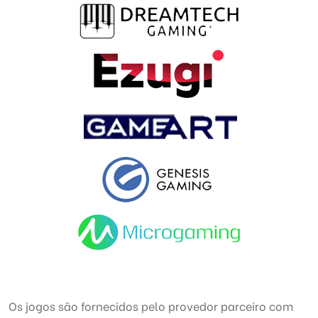
Os jogos são fornecidos pelo provedor parceiro com