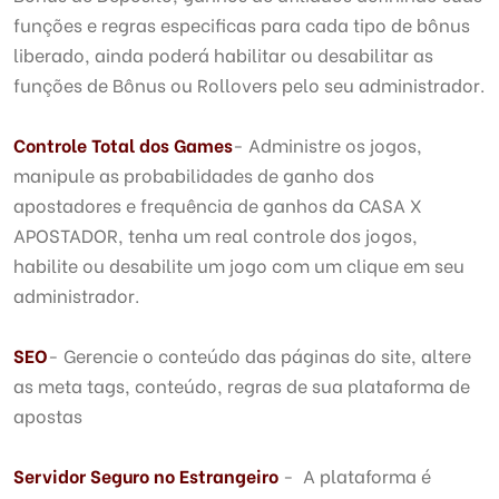
funções e regras especificas para cada tipo de bônus
liberado, ainda poderá habilitar ou desabilitar as
funções de Bônus ou Rollovers pelo seu administrador.
Controle Total dos Games
- Administre os jogos,
manipule as probabilidades de ganho dos
apostadores e frequência de ganhos da CASA X
APOSTADOR, tenha um real controle dos jogos,
habilite ou desabilite um jogo com um clique em seu
administrador.
SEO
- Gerencie o conteúdo das páginas do site, altere
as meta tags, conteúdo, regras de sua plataforma de
apostas
Servidor Seguro no Estrangeiro
- A plataforma é