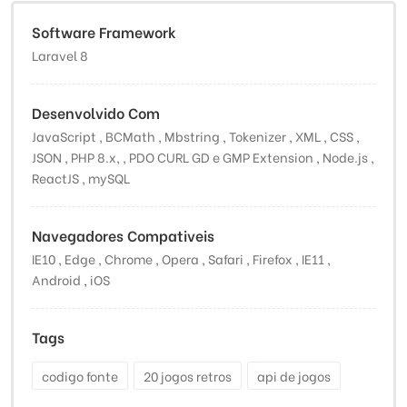
Software Framework
Laravel 8
Desenvolvido Com
JavaScript , BCMath , Mbstring , Tokenizer , XML , CSS ,
JSON , PHP 8.x, , PDO CURL GD e GMP Extension , Node.js ,
ReactJS , mySQL
Navegadores Compativeis
IE10 , Edge , Chrome , Opera , Safari , Firefox , IE11 ,
Android , iOS
Tags
codigo fonte
20 jogos retros
api de jogos