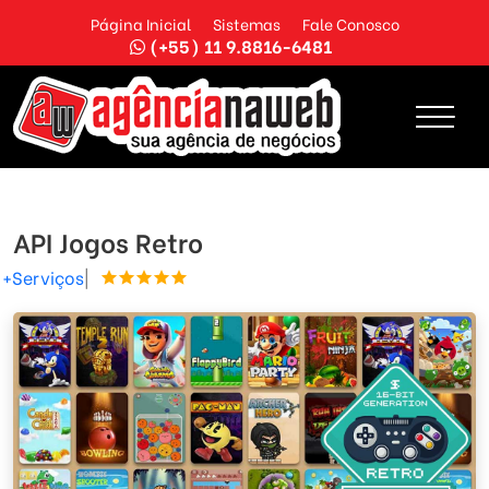
Página Inicial
Sistemas
Fale Conosco
(+55) 11 9.8816-6481
API Jogos Retro
+Serviços
|